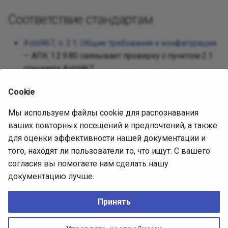
Реализац
Декорато
Посредни
Соответствие стандартам
Разработ
Фасад
Защищен
#std467, п. 2.1: Общие требования к конфигурации
Требован
— АПК 1.2.9.80 связывает проверку с пунктом 2.1
Фабричны
стандарта #std467.
Разработ
интерфей
Приспосо
Cookie
Источник диагностики
Мы используем файлы cookie для распознавания
Интерпре
ваших повторных посещений и предпочтений, а также
АПК 1.2.9.80, встроенная выгрузка
для оценки эффективности нашей документации и
(SHA-256
Итератор
СоставПравилПроверки
того, находят ли пользователи то, что ищут. С вашего
4302557c70d119c8945cf42372693b93c0495f850ec37e6
согласия вы помогаете нам сделать нашу
Посредн
).
0596402aa1884de4f
документацию лучше.
Описание проверки (issue)
Снимок
Принять
No Rights Reserved
CREATIVE COMMONS CC0
Наблюда
Made with
Zensical