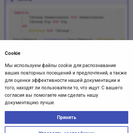
"
ВЫБРАТЬ
|
Таблица
.
Наименование
КАК
Наименование
,
|
Таблица
.
Код
КАК
Код
|
ИЗ
|
&Таблица
КАК
Таблица
"
;
ТекстЗапроса
=
СтрЗаменить
(
ТекстЗапроса
,
"&Таблица"
,
"Справ
Cookie
Источники
Мы используем файлы cookie для распознавания
Русская версия — ИТС
ваших повторных посещений и предпочтений, а также
English version — 1Ci Knowledge Base
для оценки эффективности нашей документации и
того, находят ли пользователи то, что ищут. С вашего
согласия вы помогаете нам сделать нашу
Вперед
документацию лучше.
Вычисление количества записей в запросах
Принять
No Rights Reserved
CREATIVE COMMONS CC0
Made with
Zensical