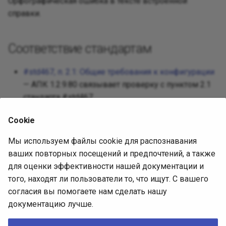
Орфографическая ошибка в тексте встроенной
Реализац
справки.
Декорато
Посредни
Разработ
Фасад
Защищен
Соответствие стандартам
Требован
Фабричны
#std467, п. 2.1: Общие требования к конфигурации
Разработ
— АПК 1.2.9.80 связывает проверку с пунктом 2.1
интерфей
Приспосо
стандарта #std467.
Интерпре
Cookie
Источник диагностики
Итератор
Мы используем файлы cookie для распознавания
ваших повторных посещений и предпочтений, а также
АПК 1.2.9.80, встроенная выгрузка
Посредн
для оценки эффективности нашей документации и
(SHA-256
СоставПравилПроверки
того, находят ли пользователи то, что ищут. С вашего
4302557c70d119c8945cf42372693b93c0495f850ec37e6
Снимок
согласия вы помогаете нам сделать нашу
).
0596402aa1884de4f
документацию лучше.
Описание проверки (issue)
Наблюда