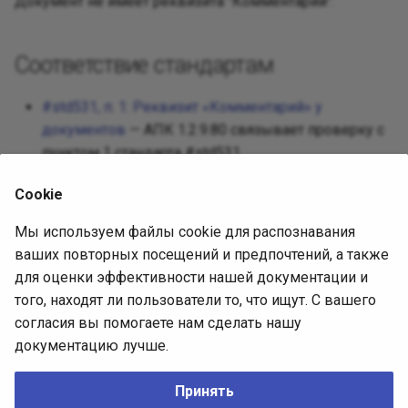
Документ не имеет реквизита "Комментарий".
Реализац
Декорато
Посредни
Разработ
Соответствие стандартам
Фасад
Защищен
Требован
#std531, п. 1: Реквизит «Комментарий» у
Фабричны
документов
— АПК 1.2.9.80 связывает проверку с
Разработ
пунктом 1 стандарта #std531.
интерфей
Приспосо
Cookie
Интерпре
Источник диагностики
Мы используем файлы cookie для распознавания
Итератор
ваших повторных посещений и предпочтений, а также
АПК 1.2.9.80, встроенная выгрузка
для оценки эффективности нашей документации и
(SHA-256
СоставПравилПроверки
Посредн
того, находят ли пользователи то, что ищут. С вашего
4302557c70d119c8945cf42372693b93c0495f850ec37e6
согласия вы помогаете нам сделать нашу
).
0596402aa1884de4f
Снимок
документацию лучше.
Описание проверки (issue)
Наблюда
Принять