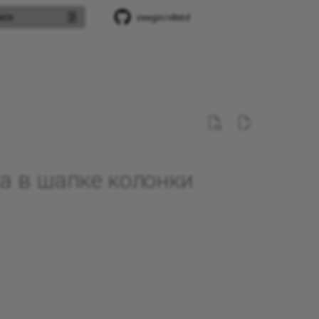
иск
zeegin/v8std
а в шапке колонки