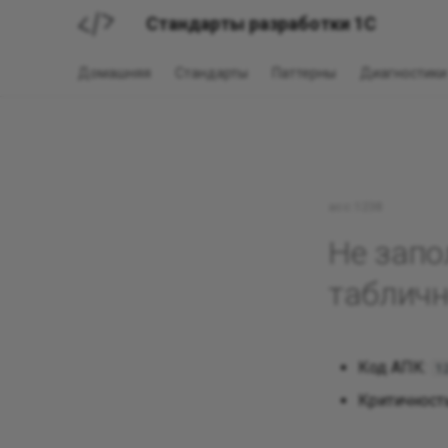
Стандарты разработки 1С
Домашняя
Стандарты
Паттерны
Диагностики
acc:1238
Не запо
табличн
Код АПК:
1
Критичност