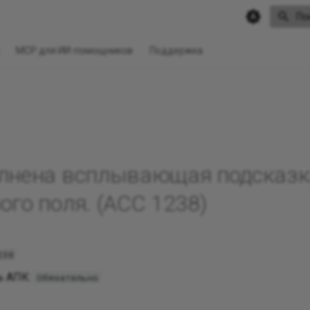
По
MCP для ИИ-помощников
Поддержка
лнена всплывающая подсказк
ого поля. (ACC 1238)
238
ь АПК:
Обязательно