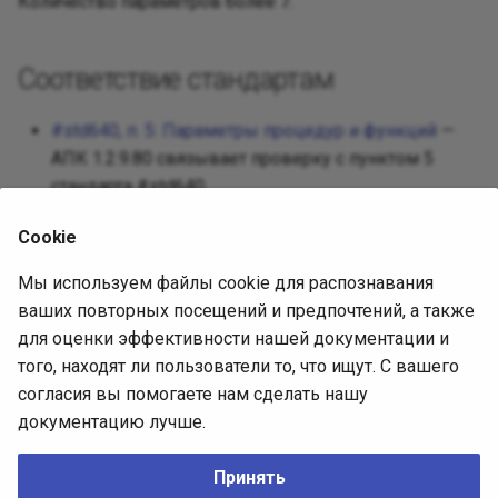
Количество параметров более 7.
Реализац
Декорато
Посредни
Разработ
Соответствие стандартам
Фасад
Защищен
Требован
#std640, п. 5: Параметры процедур и функций
—
Фабричны
АПК 1.2.9.80 связывает проверку с пунктом 5
Разработ
стандарта #std640.
интерфей
Приспосо
Cookie
Интерпре
Источник диагностики
Мы используем файлы cookie для распознавания
Итератор
ваших повторных посещений и предпочтений, а также
АПК 1.2.9.80, встроенная выгрузка
для оценки эффективности нашей документации и
(SHA-256
СоставПравилПроверки
Посредн
того, находят ли пользователи то, что ищут. С вашего
4302557c70d119c8945cf42372693b93c0495f850ec37e6
согласия вы помогаете нам сделать нашу
).
0596402aa1884de4f
Снимок
документацию лучше.
Описание проверки (issue)
Наблюда
Принять