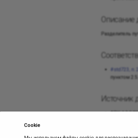
Описание 
Разделитель пу
Соответст
#std723, п.
пунктом 2.5
Источник 
АПК 1.2.9.8
4302557c70
Cookie
Описание пр
Мы используем файлы cookie для распознавани