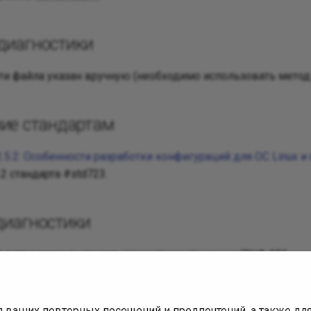
диагностики
ти файла указан вручную (необходимо использовать метод 
вие стандартам
 2.5.2: Особенности разработки конфигураций для ОС Linux 
.2 стандарта #std723.
диагностики
0, встроенная выгрузка
(SHA-256
СоставПравилПроверки
).
d119c8945cf42372693b93c0495f850ec37e60596402aa1884de4f
оверки (issue)
я ваших повторных посещений и предпочтений, а также д