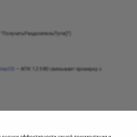
"ПолучитьРазделительПути()").
и macOS
— АПК 1.2.9.80 связывает проверку с
ля оценки эффективности нашей документации и