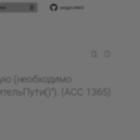
иск
zeegin/v8std
ную (необходимо
ельПути()"). (ACC 1365)