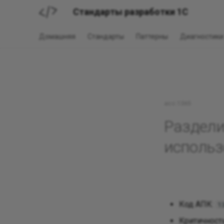
Стандарты разработки 1С
Домашняя
Стандарты
Паттерны
Диагностики
acc:1365
Раздели
использ
Код АПК:
1
Критичност