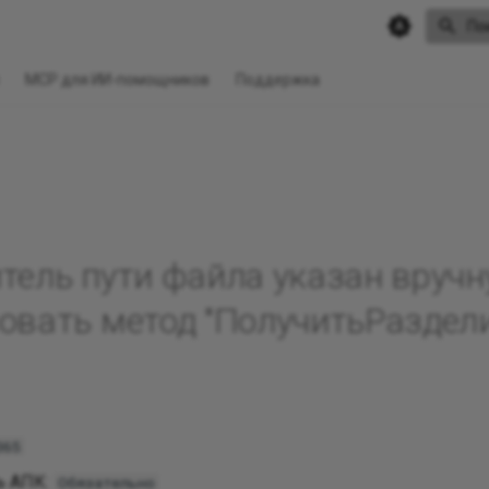
По
MCP для ИИ-помощников
Поддержка
тель пути файла указан вруч
овать метод "ПолучитьРазделит
365
ь АПК:
Обязательно