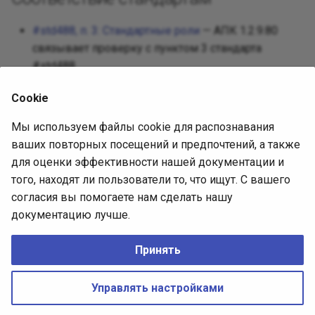
Реализац
Декорато
Посредни
#std488, п. 3: Стандартные роли
— АПК 1.2.9.80
Разработ
связывает проверку с пунктом 3 стандарта
Фасад
Защищен
#std488.
Требован
Фабричны
Cookie
Разработ
Источник диагностики
интерфей
Приспосо
Мы используем файлы cookie для распознавания
ваших повторных посещений и предпочтений, а также
АПК 1.2.9.80, встроенная выгрузка
Интерпре
для оценки эффективности нашей документации и
(SHA-256
СоставПравилПроверки
того, находят ли пользователи то, что ищут. С вашего
4302557c70d119c8945cf42372693b93c0495f850ec37e6
Итератор
согласия вы помогаете нам сделать нашу
).
0596402aa1884de4f
документацию лучше.
Описание проверки (issue)
Посредн
Принять
Снимок
No Rights Reserved
CREATIVE COMMONS CC0
Made with
Zensical
Управлять настройками
Наблюда