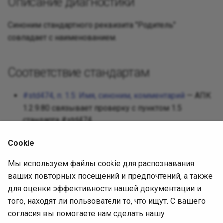
Описание диагностики
Реализац
Декорато
Посредни
Синоним стандартного реквизита "Родитель"
Разработ
совпадает с наименованием.
Фасад
Защищен
Требован
Фабричны
Соответствие стандартам
Разработ
интерфей
Приспосо
#std474, п. 1.5: Имя, синоним, комментарий
— АПК
1.2.9.80 связывает проверку с пунктом 1.5
Интерпре
стандарта #std474.
Итератор
Cookie
Источник диагностики
Посредн
Мы используем файлы cookie для распознавания
ваших повторных посещений и предпочтений, а также
АПК 1.2.9.80, встроенная выгрузка
Снимок
для оценки эффективности нашей документации и
(SHA-256
СоставПравилПроверки
того, находят ли пользователи то, что ищут. С вашего
4302557c70d119c8945cf42372693b93c0495f850ec37e6
Наблюда
согласия вы помогаете нам сделать нашу
).
0596402aa1884de4f