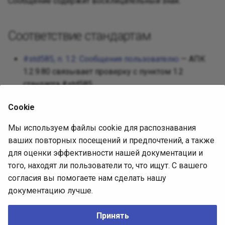
Сообщение содержит восклицательный знак.
Реализац
Декорато
Посредни
Разработ
Соответствие стандартам
Фасад
Защищен
Требован
#std585, п. 1.2: Сообщения пользователю
— АПК
Фабричны
1.2.9.80 связывает проверку с пунктом 1.2
Разработ
стандарта #std585.
интерфей
Приспосо
Cookie
Интерпре
Источник диагностики
Мы используем файлы cookie для распознавания
Итератор
ваших повторных посещений и предпочтений, а также
АПК 1.2.9.80, встроенная выгрузка
для оценки эффективности нашей документации и
(SHA-256
СоставПравилПроверки
Посредн
того, находят ли пользователи то, что ищут. С вашего
4302557c70d119c8945cf42372693b93c0495f850ec37e6
согласия вы помогаете нам сделать нашу
).
0596402aa1884de4f
Снимок
документацию лучше.
Описание проверки (issue)
Наблюда
Принять