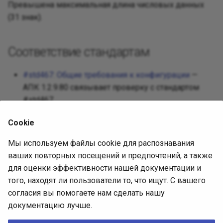
Реализац
Превышена максимальная длина числовых данных
Декорато
Посредни
(31 знак).
Разработ
Фасад
Защищен
Соответствие стандартам
Требован
Фабричны
#std467: Общие требования к конфигурации
—
Разработ
АПК 1.2.9.80 связывает проверку с стандартом
интерфей
Приспосо
#std467.
Интерпре
Cookie
Источник диагностики
Итератор
Мы используем файлы cookie для распознавания
ваших повторных посещений и предпочтений, а также
АПК 1.2.9.80, встроенная выгрузка
Посредн
для оценки эффективности нашей документации и
(SHA-256
СоставПравилПроверки
того, находят ли пользователи то, что ищут. С вашего
4302557c70d119c8945cf42372693b93c0495f850ec37e6
Снимок
согласия вы помогаете нам сделать нашу
).
0596402aa1884de4f
документацию лучше.
Наблюда
Описание проверки (issue)