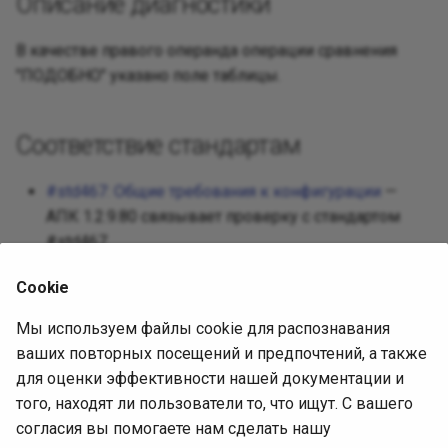
Описание диагностики
Реализац
Декорато
Посредни
В качестве правого операнда операции сравнения
Разработ
"ПОДОБНО" указано поле таблицы.
Фасад
Защищен
Требован
Фабричны
Соответствие стандартам
Разработ
интерфей
Приспосо
#std467: Общие требования к конфигурации
—
АПК 1.2.9.80 связывает проверку с стандартом
Интерпре
#std467.
Итератор
Cookie
Источник диагностики
Посредн
Мы используем файлы cookie для распознавания
ваших повторных посещений и предпочтений, а также
АПК 1.2.9.80, встроенная выгрузка
Снимок
для оценки эффективности нашей документации и
(SHA-256
СоставПравилПроверки
того, находят ли пользователи то, что ищут. С вашего
4302557c70d119c8945cf42372693b93c0495f850ec37e6
Наблюда
согласия вы помогаете нам сделать нашу
).
0596402aa1884de4f