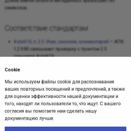
Длина имени объекта метаданных превышает 80
Реализац
символов.
Декорато
Посредни
Разработ
Фасад
Защищен
Соответствие стандартам
Требован
Фабричны
#std474, п. 2.3: Имя, синоним, комментарий
— АПК
Разработ
1.2.9.80 связывает проверку с пунктом 2.3
интерфей
Приспосо
стандарта #std474.
Интерпре
Cookie
Источник диагностики
Итератор
Мы используем файлы cookie для распознавания
ваших повторных посещений и предпочтений, а также
АПК 1.2.9.80, встроенная выгрузка
Посредн
для оценки эффективности нашей документации и
(SHA-256
СоставПравилПроверки
того, находят ли пользователи то, что ищут. С вашего
4302557c70d119c8945cf42372693b93c0495f850ec37e6
Снимок
согласия вы помогаете нам сделать нашу
).
0596402aa1884de4f
документацию лучше.
Описание проверки (issue)
Наблюда