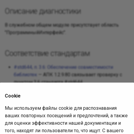
Реализац
Декорато
Посредни
Описание диагностики
Разработ
Фасад
Защищен
В служебном общем модуле присутствует область
Требован
"ПрограммныйИнтерфейс".
Фабричны
Разработ
Соответствие стандартам
интерфей
Приспосо
#std644, п. 3.6: Обеспечение совместимости
Интерпре
библиотек
— АПК 1.2.9.80 связывает проверку с
пунктом 3.6 стандарта #std644.
Итератор
Cookie
Посредн
Источник диагностики
Мы используем файлы cookie для распознавания
Снимок
ваших повторных посещений и предпочтений, а также
АПК 1.2.9.80, встроенная выгрузка
для оценки эффективности нашей документации и
(SHA-256
СоставПравилПроверки
Наблюда
того, находят ли пользователи то, что ищут. С вашего
4302557c70d119c8945cf42372693b93c0495f850ec37e6