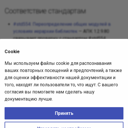
Реализац
Декорато
Посредни
Соответствие стандартам
Разработ
Фасад
Защищен
#std554: Переопределение общих модулей в
Требован
условиях иерархии библиотек
— АПК 1.2.9.80
Фабричны
связывает проверку с стандартом #std554.
Разработ
интерфей
Приспосо
Cookie
Источник диагностики
Мы используем файлы cookie для распознавания
Интерпре
ваших повторных посещений и предпочтений, а также
АПК 1.2.9.80, встроенная выгрузка
для оценки эффективности нашей документации и
(SHA-256
Итератор
СоставПравилПроверки
того, находят ли пользователи то, что ищут. С вашего
4302557c70d119c8945cf42372693b93c0495f850ec37e6
согласия вы помогаете нам сделать нашу
Посредн
).
0596402aa1884de4f
документацию лучше.
Описание проверки (issue)
Снимок
Принять
No Rights Reserved
CREATIVE COMMONS CC0
Наблюда
Made with
Zensical