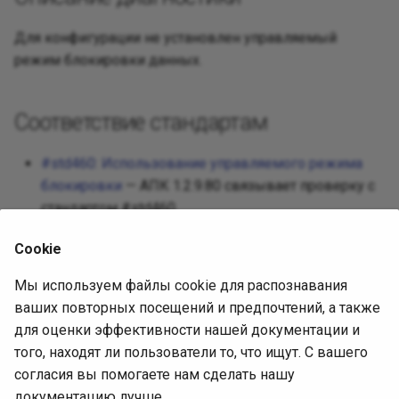
Реализац
Декорато
Посредни
Для конфигурации не установлен управляемый
Разработ
режим блокировки данных.
Фасад
Защищен
Требован
Фабричны
Соответствие стандартам
Разработ
интерфей
Приспосо
#std460: Использование управляемого режима
блокировки
— АПК 1.2.9.80 связывает проверку с
Интерпре
стандартом #std460.
Итератор
Cookie
Источник диагностики
Мы используем файлы cookie для распознавания
Посредн
ваших повторных посещений и предпочтений, а также
АПК 1.2.9.80, встроенная выгрузка
для оценки эффективности нашей документации и
Снимок
(SHA-256
СоставПравилПроверки
того, находят ли пользователи то, что ищут. С вашего
4302557c70d119c8945cf42372693b93c0495f850ec37e6
согласия вы помогаете нам сделать нашу
Наблюда
).
0596402aa1884de4f
документацию лучше.