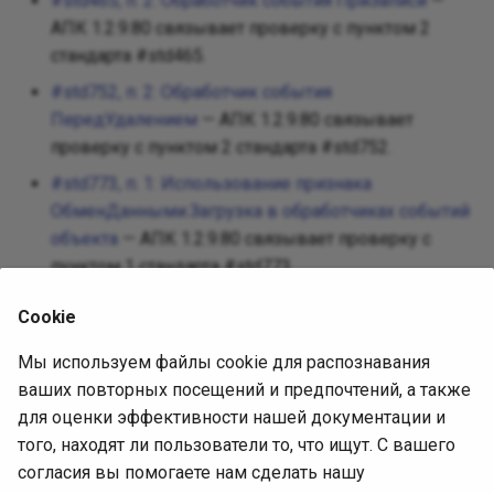
#std465, п. 2: Обработчик события ПриЗаписи
—
Прототип
АПК 1.2.9.80 связывает проверку с пунктом 2
стандарта #std465.
Заместит
#std752, п. 2: Обработчик события
ПередУдалением
— АПК 1.2.9.80 связывает
Одиночка
проверку с пунктом 2 стандарта #std752.
#std773, п. 1: Использование признака
Состояни
ОбменДанными.Загрузка в обработчиках событий
объекта
— АПК 1.2.9.80 связывает проверку с
Стратегия
пунктом 1 стандарта #std773.
Шаблонн
Cookie
Источник диагностики
Посетите
Мы используем файлы cookie для распознавания
ваших повторных посещений и предпочтений, а также
АПК 1.2.9.80, встроенная выгрузка
для оценки эффективности нашей документации и
(SHA-256
СоставПравилПроверки
того, находят ли пользователи то, что ищут. С вашего
4302557c70d119c8945cf42372693b93c0495f850ec37e6
согласия вы помогаете нам сделать нашу
).
0596402aa1884de4f