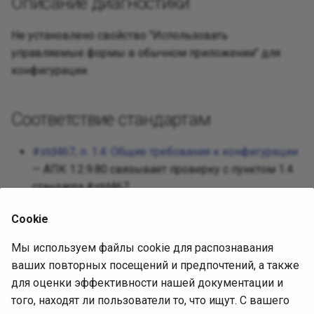
Описание диагностики
Реализац
Декорато
Посредни
Не установлено свойство "Использовать
Разработ
управляемые формы в обычном приложении" для
Фасад
Защищен
конфигурации.
Требован
Фабричны
Разработ
Соответствие стандартам
интерфей
Приспосо
#std467, п. 1.4: Общие требования к конфигурации
Интерпре
— АПК 1.2.9.80 связывает проверку с пунктом 1.4
стандарта #std467.
Итератор
Cookie
Посредн
Источник диагностики
Мы используем файлы cookie для распознавания
Снимок
ваших повторных посещений и предпочтений, а также
АПК 1.2.9.80, встроенная выгрузка
для оценки эффективности нашей документации и
(SHA-256
СоставПравилПроверки
Наблюда
того, находят ли пользователи то, что ищут. С вашего
4302557c70d119c8945cf42372693b93c0495f850ec37e6