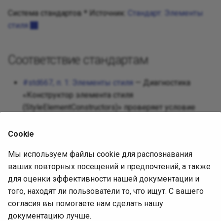
Прототип
Система стандартов * Источник:
Стандарт: Элементы
стиля
Заместит
Соответствие стандартам
Одиночка
#std667, п. 1: Элементы стиля
— Диагностика
Состояни
«Конструктор элемента стиля
(StyleElementConstructors)» проверяет условие
Стратегия
пункта 1 стандарта std667.
Шаблонн
Cookie
Источник диагностики
Мы используем файлы cookie для распознавания
Посетите
ваших повторных посещений и предпочтений, а также
Исходная статья
для оценки эффективности нашей документации и
того, находят ли пользователи то, что ищут. С вашего
Ревизия:
согласия вы помогаете нам сделать нашу
f4616cda8a216789ee40529ed857e614b9e2ea25
документацию лучше.