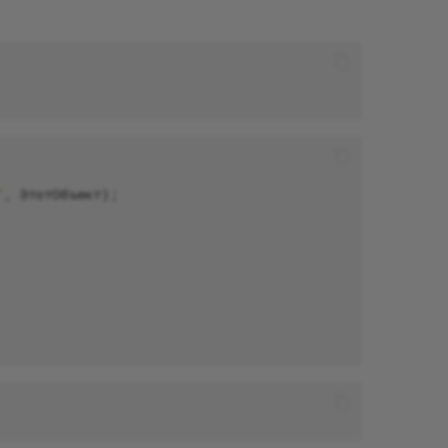
"
,
ЭтотОбъект
);