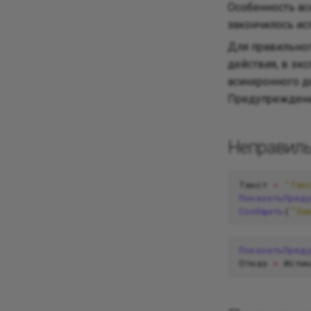
Особенность ас
закончилось ис
Для правильног
действия, в эк
асинхронного д
Предупреждени
Неправил
Текст
=
"Тек
ПоказатьПред
Сообщить
(
"За
ПоказатьПред
Отказ
=
Исти