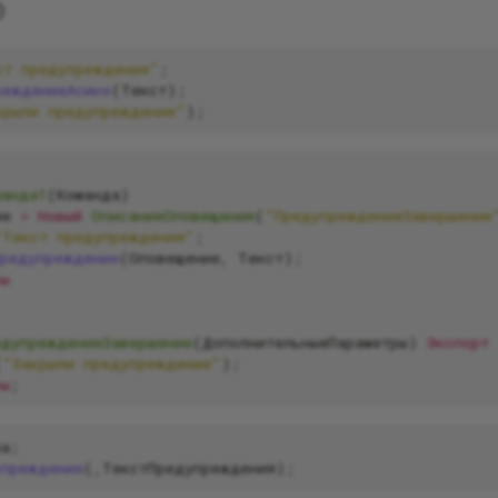
о
ст предупреждения"
;
реждениеАсинх
(
Текст
);
крыли предупреждение"
);
манда1
(
Команда
)
ие
=
Новый
ОписаниеОповещения
(
"ПредупреждениеЗавершение
"Текст предупреждения"
;
Предупреждение
(
Оповещение
,
Текст
);
ры
едупреждениеЗавершение
(
ДополнительныеПараметры
)
Экспорт
(
"Закрыли предупреждение"
);
ры
;
на
;
упреждение
(,
ТекстПредупреждения
);