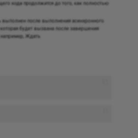
его кода продолжится до того, как полностью
ь выполнен после выполнения асинхронного
, которая будет вызвана после завершения
 например, Ждать