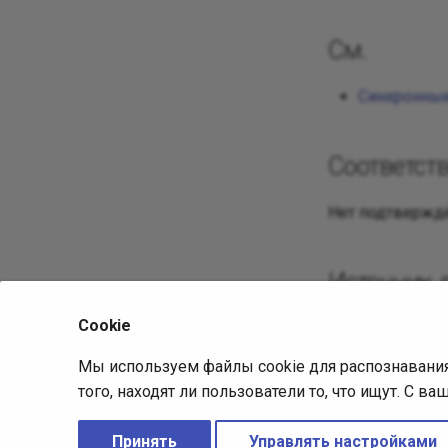
См.
Синхронные
Соответст
Нет подтверждё
Источник 
Cookie
Исходная ст
Ревизия:
c
Мы используем файлы cookie для распознавани
того, находят ли пользователи то, что ищут. С 
Лицензия:
Принять
Управлять настройками