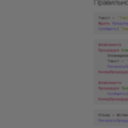
Правильн
Текст
=
"Тек
Ждать
Предуп
Сообщить
(
"За
&НаКлиенте
Процедура
Ко
Оповещен
Текст
=
Показать
КонецПроцеду
&НаКлиенте
Процедура
Пр
Сообщить
КонецПроцеду
Отказ
=
Исти
ПоказатьПред