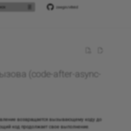
иск
zeegin/v8std
зова (code-after-async-
равление возвращается вызывающему коду до
ающий код продолжает свое выполнение.