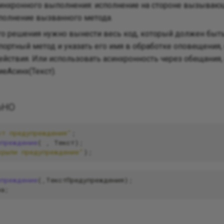
инхронного выполнения: исполнение на стороне вызывающ
полнение вызванного метода.
о решения нужно вынести весь код, который должен быт
спортный метод и указать его имя в обработке оповещения
ействия. Или использовать асинхронность через обещания,
еАсинх(Текст).
ьно
ст предупреждения"
;
упреждение
(
,
Текст
);
крыли предупреждение"
);
упреждение
(,
ТекстПредупреждения
);
на
;