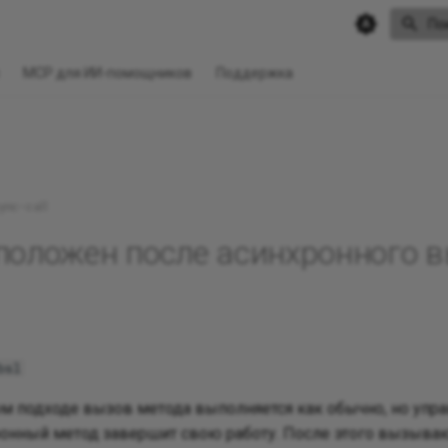
По
MCP для ИИ-помощников
Поддержка
ync-call
положен после асинхронного вы
bsl
м подходе вызов метода выполняется как обычно, но уп
хронный метод завершит свою работу. После этого вызыв