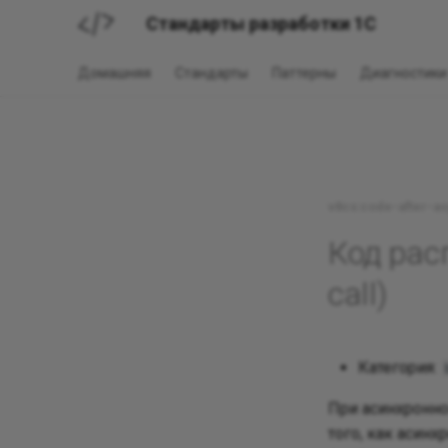
Стандарты разработки 1С
Домашняя
Стандарты
Паттерны
Диагностики
v8cs:code-after-as
Код рас
call)
Категория:
При асинхронно
того, как асин