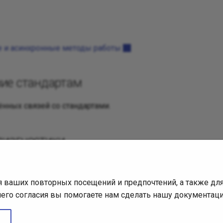
 и асинхронные методы работы
вие стандартам
нных связей со стандартами.
диагностики
атья
8fe7932babf718c0ace3cf836a99d6a3b98d098
я ваших повторных посещений и предпочтений, а также д
вашего согласия вы помогаете нам сделать нашу документац
EPL-2.0