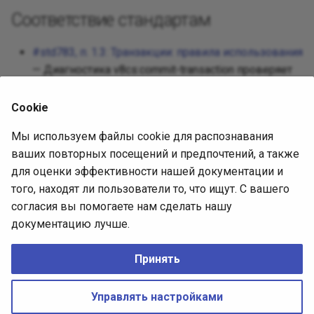
Соответствие стандартам
#std783, п. 1.3: Транзакции: правила использования
— Диагностика v8cs:commit-transaction проверяет
требование пункта 1.3 стандарта std783.
Cookie
Источник диагностики
Мы используем файлы cookie для распознавания
ваших повторных посещений и предпочтений, а также
Исходная статья
для оценки эффективности нашей документации и
того, находят ли пользователи то, что ищут. С вашего
Ревизия:
согласия вы помогаете нам сделать нашу
c8fe7932babf718c0ace3cf836a99d6a3b98d098
документацию лучше.
Лицензия:
EPL-2.0
Принять
No Rights Reserved
CREATIVE COMMONS CC0
Made with
Zensical
Управлять настройками