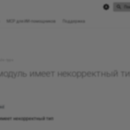
По
MCP для ИИ-помощников
Поддержка
le-type
одуль имеет некорректный ти
md
имеет некорректный тип