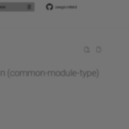
иск
zeegin/v8std
п (common-module-type)