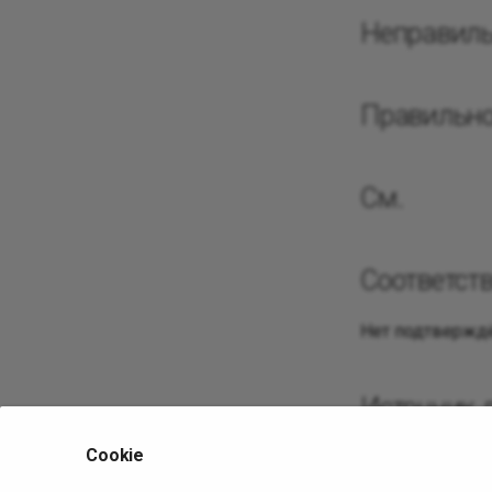
Неправил
Правильн
См.
Соответст
Нет подтверждё
Источник 
Cookie
Исходная ст