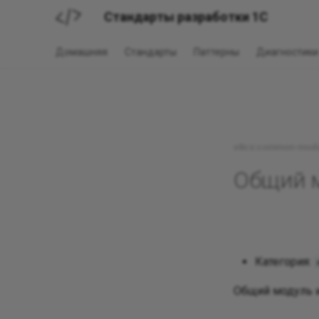
Стандарты разработки 1С
Домашняя
Стандарты
Паттерны
Диагностики
v8cs:common-modu
Общий м
Категория:
Общий модуль 