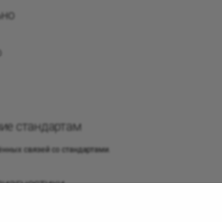
ьно
о
вие стандартам
нных связей со стандартами.
диагностики
атья