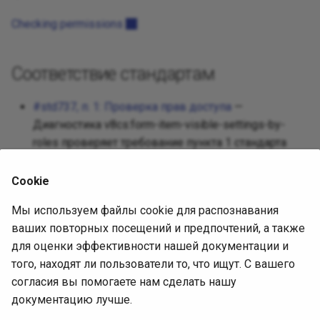
Прототип
Checking permissions
Заместит
Соответствие стандартам
Одиночка
#std737, п. 1: Проверка прав доступа
—
Состояни
Диагностика v8cs:form-item-visible-settings-by-
roles проверяет требование пункта 1 стандарта
Стратегия
std737.
Cookie
Шаблонн
Источник диагностики
Мы используем файлы cookie для распознавания
Посетите
ваших повторных посещений и предпочтений, а также
Исходная статья
для оценки эффективности нашей документации и
того, находят ли пользователи то, что ищут. С вашего
Ревизия:
согласия вы помогаете нам сделать нашу
c8fe7932babf718c0ace3cf836a99d6a3b98d098
документацию лучше.
Лицензия:
EPL-2.0