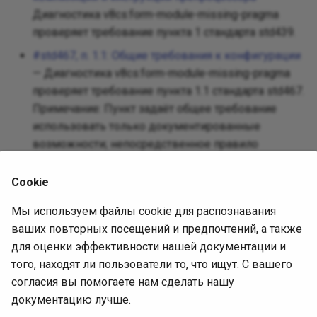
Диагностика v8cs:form-module-missing-pragma
проверяет требование пункта 1 стандарта std439.
#std467, п. 1.1: Общие требования к конфигурации
— Диагностика v8cs:form-module-missing-pragma
проверяет требование пункта 1.1 стандарта std467.
Примечание: Пункт задаёт общее требование
использовать только документированные
возможности; непосредственное правило
директив находится в std439/1.
Cookie
Источник диагностики
Мы используем файлы cookie для распознавания
ваших повторных посещений и предпочтений, а также
Исходная статья
для оценки эффективности нашей документации и
того, находят ли пользователи то, что ищут. С вашего
Ревизия:
согласия вы помогаете нам сделать нашу
c8fe7932babf718c0ace3cf836a99d6a3b98d098
документацию лучше.
Лицензия:
EPL-2.0