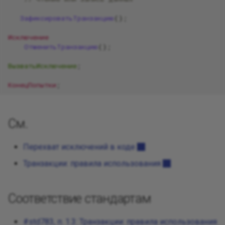
Прототип
ЗафиксироватьТранзакцию
();
Заместит
Исключение
ОтменитьТранзакцию
();
Одиночка
ВызватьИсключение
;
КонецПопытки
;
Состояни
Стратегия
См.
Шаблонн
Перехват исключений в коде
Посетите
Транзакции: правила использования
Соответствие стандартам
#std783, п. 1.3: Транзакции: правила использования