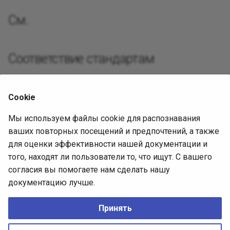
Реализац
Декорато
Посредни
См.
Разработ
Фасад
Защищен
Требован
Соответствие стандартам
Фабричны
Разработ
Нет подтверждённых связей со стандартами.
интерфей
Приспосо
Cookie
Источник диагностики
Интерпре
Мы используем файлы cookie для распознавания
ваших повторных посещений и предпочтений, а также
Итератор
Исходная статья
для оценки эффективности нашей документации и
того, находят ли пользователи то, что ищут. С вашего
Ревизия:
Посредн
согласия вы помогаете нам сделать нашу
c8fe7932babf718c0ace3cf836a99d6a3b98d098
документацию лучше.
Лицензия:
EPL-2.0
Снимок
Принять
Наблюда
No Rights Reserved
CREATIVE COMMONS CC0
Made with
Zensical