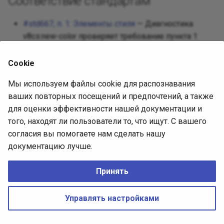
Соответствие стандартам
Прототип
#std667, п. 1: Элементы стиля
— Диагностика
v8cs:new-color проверяет требование пункта 1
Заместит
стандарта std667.
Одиночка
Cookie
Источник диагностики
Мы используем файлы cookie для распознавания
Состояни
ваших повторных посещений и предпочтений, а также
Исходная статья
для оценки эффективности нашей документации и
Стратегия
того, находят ли пользователи то, что ищут. С вашего
Ревизия:
согласия вы помогаете нам сделать нашу
Шаблонн
c8fe7932babf718c0ace3cf836a99d6a3b98d098
документацию лучше.
Лицензия:
EPL-2.0
Посетите
Принять
No Rights Reserved
CREATIVE COMMONS CC0
Made with
Zensical
Управлять настройками