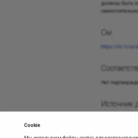
должны быть оп
самостоятельно
См.
https://its.1c.r
Соответст
Нет подтверждё
Источник 
Исходная ст
Cookie
Ревизия:
c
Мы используем файлы cookie для распознавани