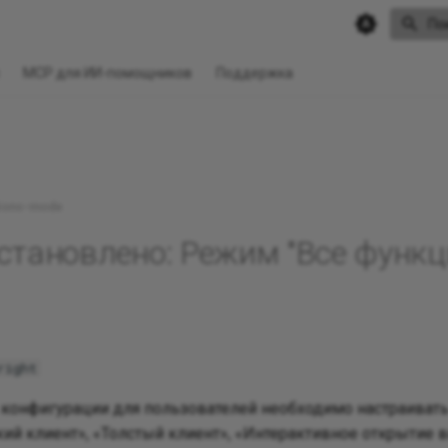
По
MCP для ИИ-помощников
Поддержка
ctions-mode
тановлено: Режим "Все функции"
right
в конфигурации для пользователей необходимо настраиват
кий клиент», «Толстый клиент», «Интерактивное открытие в