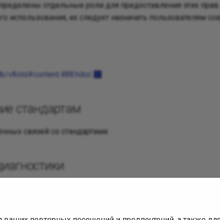
ределены отдельные роли для предоставления этих прав.
го использования, их следует назначать пользователям с
u/db/v8std#content:488:hdoc
вие стандартам
нных связей со стандартами.
диагностики
атья
8fe7932babf718c0ace3cf836a99d6a3b98d098
я ваших повторных посещений и предпочтений, а также д