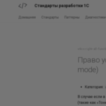
Стандарты разработки 1С
Домашняя
Стандарты
Паттерны
Диагностики
v8cs:right-all-fun
Право ус
mode)
Категория:
В случае если 
(такие как «Тон