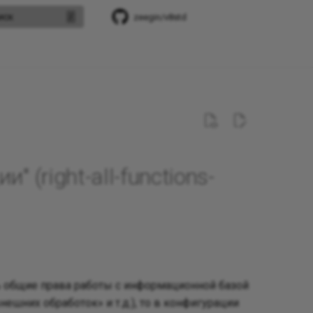
иск
zeegin/v8std
 (right-all-functions-
ь общие права работы с информационной базой
нешних обработок» и т.д.), то в конфигурации