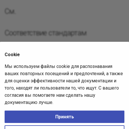
Реализац
Декорато
Посредни
См.
Разработ
Фасад
Защищен
Требован
Соответствие стандартам
Фабричны
Разработ
Нет подтверждённых связей со стандартами.
интерфей
Приспосо
Cookie
Источник диагностики
Интерпре
Мы используем файлы cookie для распознавания
ваших повторных посещений и предпочтений, а также
Итератор
Исходная статья
для оценки эффективности нашей документации и
того, находят ли пользователи то, что ищут. С вашего
Ревизия:
Посредн
согласия вы помогаете нам сделать нашу
c8fe7932babf718c0ace3cf836a99d6a3b98d098
документацию лучше.
Лицензия:
EPL-2.0
Снимок
Принять
Наблюда
No Rights Reserved
CREATIVE COMMONS CC0
Made with
Zensical