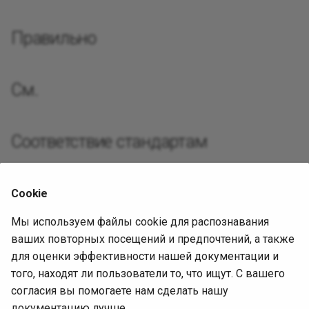
Реализац
Декорато
Посредни
Правильно
Разработ
Фасад
Защищен
Требован
См.
Фабричны
Разработ
интерфей
Приспосо
Соответствие стандартам
Интерпре
Нет подтверждённых связей со стандартами.
Итератор
Cookie
Источник диагностики
Мы используем файлы cookie для распознавания
Посредн
ваших повторных посещений и предпочтений, а также
Исходная статья
для оценки эффективности нашей документации и
Снимок
того, находят ли пользователи то, что ищут. С вашего
Ревизия:
согласия вы помогаете нам сделать нашу
Наблюда
c8fe7932babf718c0ace3cf836a99d6a3b98d098
документацию лучше.